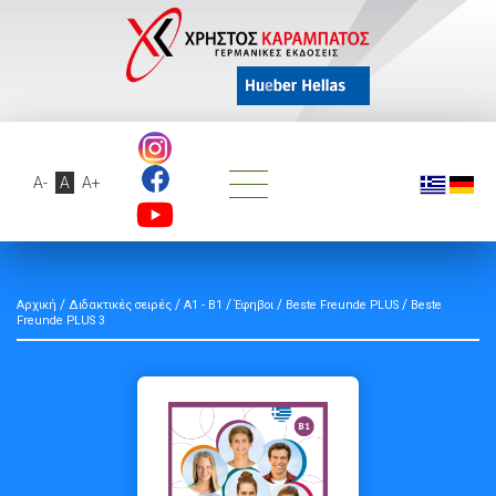
A-
A
A+
/
/
/
/
/
Αρχική
Διδακτικές σειρές
A1 - B1
Έφηβοι
Beste Freunde PLUS
Beste
Freunde PLUS 3