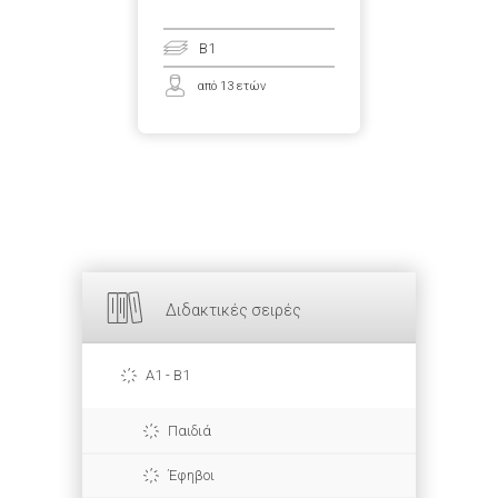
B1
από 13 ετών
Διδακτικές σειρές
A1 - B1
Παιδιά
Έφηβοι