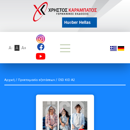
A-
A
A+
/
/
Αρχική
Προετοιμασία εξετάσεων
ÖSD KID A2