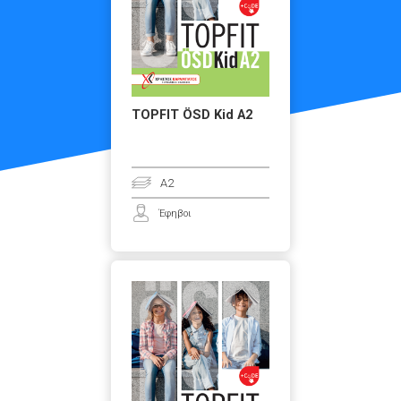
TOPFIT ÖSD Kid A2
A2
Έφηβοι