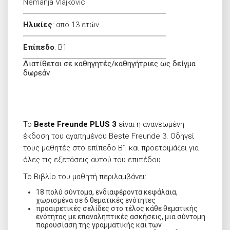
Nemanja Vlajkovic
Ηλικίες
:
από 13 ετών
Επίπεδο
:
B1
Διατίθεται σε καθηγητές/καθηγήτριες ως δείγμα
δωρεάν
Το
Beste
Freunde
PLUS
3
είναι η ανανεωμένη
έκδοση του αγαπημένου Beste Freunde 3. Οδηγεί
τους μαθητές στο επίπεδο B1 και προετοιμάζει για
όλες τις εξετάσεις αυτού του επιπέδου.
Το Βιβλίο του μαθητή περιλαμβάνει:
18 πολύ σύντομα, ενδιαφέροντα κεφάλαια,
χωρισμένα σε 6 θεματικές ενότητες
προαιρετικές σελίδες στο τέλος κάθε θεματικής
ενότητας με επαναληπτικές ασκήσεις, μια σύντομη
παρουσίαση της γραμματικής και των