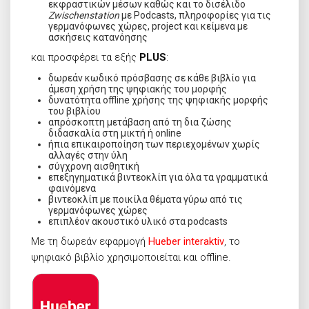
εκφραστικών μέσων καθώς και το δισέλιδο
Zwischenstation
με Podcasts, πληροφορίες για τις
γερμανόφωνες χώρες, project και κείμενα με
ασκήσεις κατανόησης
και προσφέρει τα εξής
PLUS
:
δωρεάν κωδικό πρόσβασης σε κάθε βιβλίο για
άμεση χρήση της ψηφιακής του μορφής
δυνατότητα offline χρήσης της ψηφιακής μορφής
του βιβλίου
απρόσκοπτη μετάβαση από τη δια ζώσης
διδασκαλία στη μικτή ή online
ήπια επικαιροποίηση των περιεχομένων χωρίς
αλλαγές στην ύλη
σύγχρονη αισθητική
επεξηγηματικά βιντεοκλίπ για όλα τα γραμματικά
φαινόμενα
βιντεοκλίπ με ποικίλα θέματα γύρω από τις
γερμανόφωνες χώρες
επιπλέον ακουστικό υλικό στα podcasts
Με τη δωρεάν εφαρμογή
Hueber interaktiv
, το
ψηφιακό βιβλίο χρησιμοποιείται και offline.