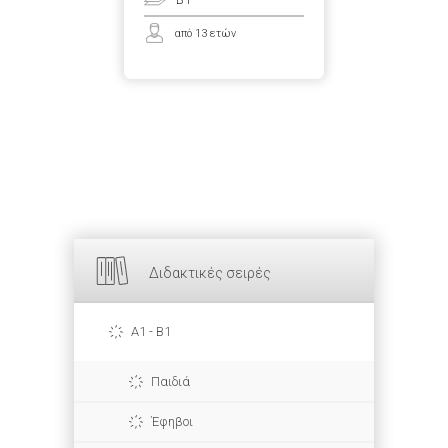
από 13 ετών
Διδακτικές σειρές
A1 - B1
Παιδιά
Έφηβοι