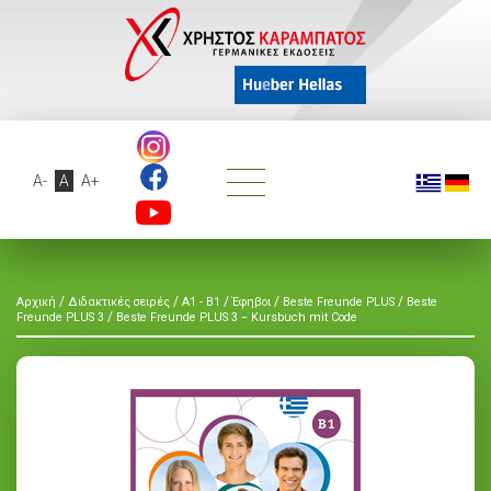
A-
A
A+
/
/
/
/
/
Αρχική
Διδακτικές σειρές
A1 - B1
Έφηβοι
Beste Freunde PLUS
Beste
/
Freunde PLUS 3
Beste Freunde PLUS 3 − Kursbuch mit Code