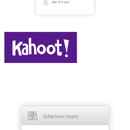
από 12 ετών
Διδακτικές σειρές