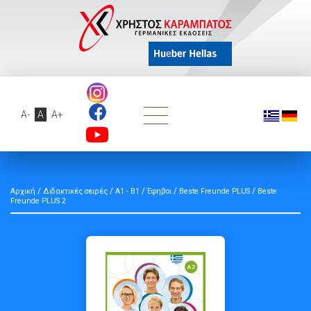
A-
A
A+
/
/
/
/
/
Αρχική
Διδακτικές σειρές
A1 - B1
Έφηβοι
Beste Freunde PLUS
Beste
Freunde PLUS 2