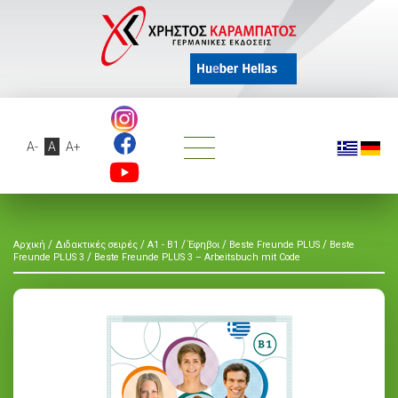
A-
A
A+
/
/
/
/
/
Αρχική
Διδακτικές σειρές
A1 - B1
Έφηβοι
Beste Freunde PLUS
Beste
/
Freunde PLUS 3
Beste Freunde PLUS 3 – Arbeitsbuch mit Code