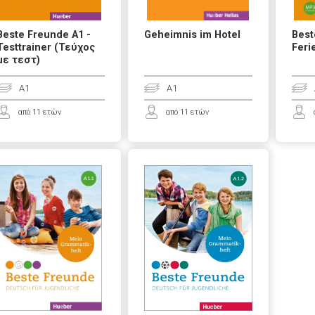
Beste Freunde A1 -
Geheimnis im Hotel
Best
Testtrainer (Τεύχος
Feri
με τεστ)
A1
A1
από 11 ετών
από 11 ετών