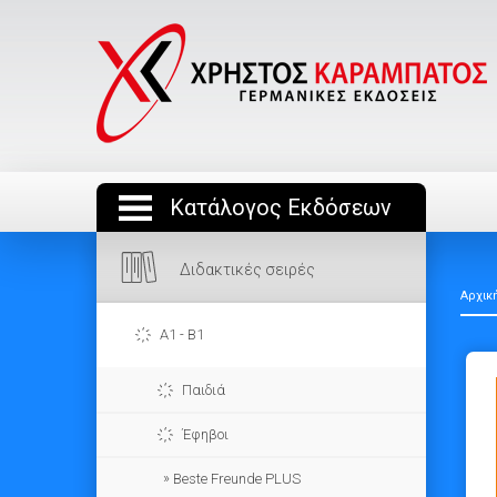
Κατάλογος Εκδόσεων
Διδακτικές σειρές
Αρχικ
A1 - B1
Παιδιά
Έφηβοι
Beste Freunde PLUS