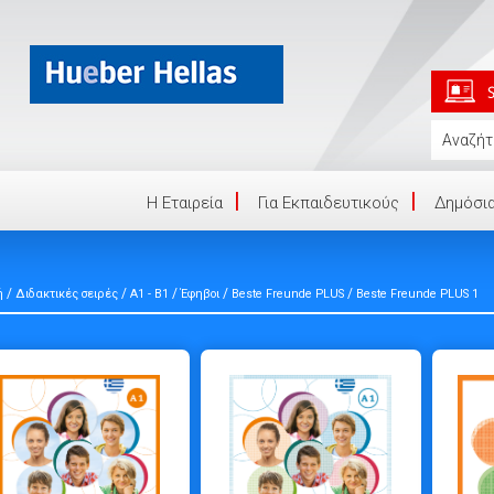
Η Eταιρεία
Για Εκπαιδευτικούς
Δημόσια
/
/
/
/
/
ή
Διδακτικές σειρές
A1 - B1
Έφηβοι
Beste Freunde PLUS
Beste Freunde PLUS 1