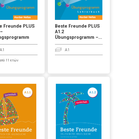
e Freunde PLUS
Beste Freunde PLUS
 –
A1.2
ngsprogramm
Übungsprogramm –...
A1
A1
από 11 ετών