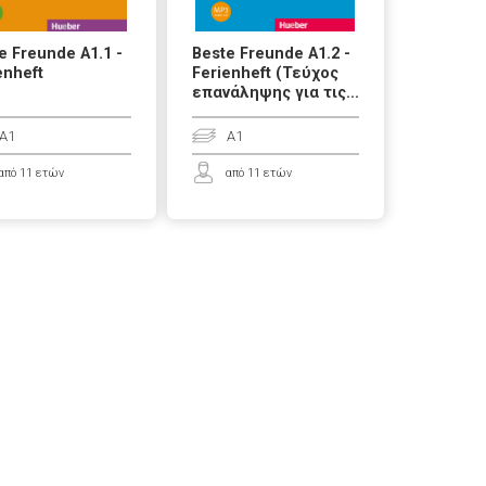
e Freunde A1.1 -
Beste Freunde A1.2 -
enheft
Ferienheft (Τεύχος
επανάληψης για τις...
A1
A1
από 11 ετών
από 11 ετών