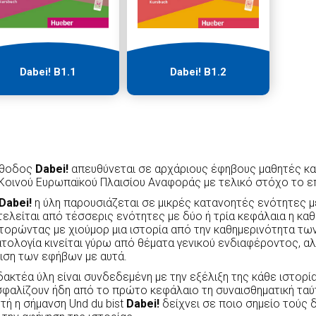
Dabei! Β1.1
Dabei! Β1.2
έθοδος
Dabei
!
απευθύνεται σε αρχάριους έφηβους μαθητές κα
Κοινού Ευρωπαїκού Πλαισίου Αναφοράς με τελικό στόχο το ε
Dabei
!
η ύλη παρουσιάζεται σε μικρές κατανοητές ενότητες 
ελείται από τέσσερις ενότητες με δύο ή τρία κεφάλαια η καθε
τορώντας με χιούμορ μια ιστορία από την καθημερινότητα τω
τολογία κινείται γύρω από θέματα γενικού ενδιαφέροντος, αλ
ιση των εφήβων με αυτά.
δακτέα ύλη είναι συνδεδεμένη με την εξέλιξη της κάθε ιστορί
φαλίζουν ήδη από το πρώτο κεφάλαιο τη συναισθηματική ταύτ
τή η σήμανση Und du bist
Dabei
!
δείχνει σε ποιο σημείο τούς 