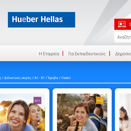
Η Eταιρεία
Για Εκπαιδευτικούς
Δημόσια
/
/
/
/
ή
Διδακτικές σειρές
A1 - B1
Έφηβοι
Dabei!