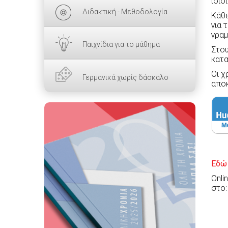
ίδιο
Διδακτική - Μεθοδολογία
Κάθε
για 
γραμ
Παιχνίδια για το μάθημα
Στου
κατα
Οι χ
Γερμανικά χωρίς δάσκαλο
αποκ
Εδώ
Onli
στο