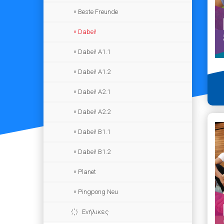
Beste Freunde
Dabei!
Dabei! Α1.1
Dabei! Α1.2
Dabei! Α2.1
Dabei! Α2.2
Dabei! Β1.1
Dabei! Β1.2
Planet
Pingpong Neu
Ενήλικες