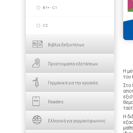
B1+ - C1
C2
Βιβλία δεξιοτήτων
Προετοιμασία εξετάσεων
Η μ
του 
Γερμανικά για την εργασία
Στο
αποτ
εξισ
Readers
θεμα
ταύτ
Η δι
Ελληνικά για γερμανόφωνους
εξασ
μαθη