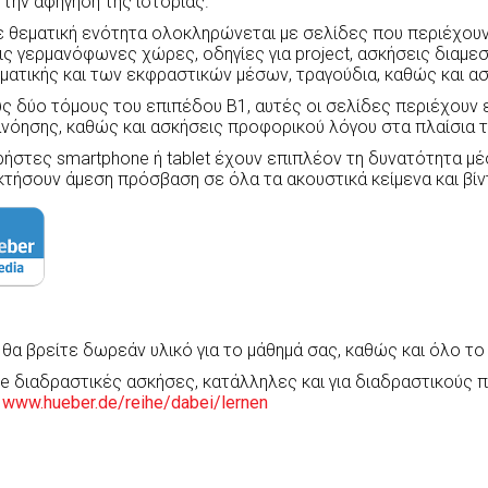
ι την αφήγηση της ιστορίας.
 θεματική ενότητα ολοκληρώνεται με σελίδες που περιέχουν
τις γερμανόφωνες χώρες, οδηγίες για project, ασκήσεις διαμ
ματικής και των εκφραστικών μέσων, τραγούδια, καθώς και ασ
ς δύο τόμους του επιπέδου Β1, αυτές οι σελίδες περιέχουν 
νόησης, καθώς και ασκήσεις προφορικού λόγου στα πλαίσια της
ρήστες smartphone ή tablet έχουν επιπλέον τη δυνατότητα 
τήσουν άμεση πρόσβαση σε όλα τα ακουστικά κείμενα και βίν
θα βρείτε δωρεάν υλικό για το μάθημά σας, καθώς και όλο το
ne διαδραστικές ασκήσες, κατάλληλες και για διαδραστικούς π
:
www.hueber.de/reihe/dabei/lernen