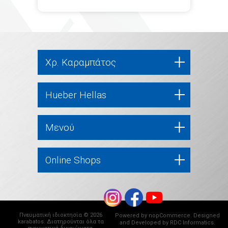
Χρ. Καραμπάτος
Hueber Hellas
Μενού
Online Shops
Πνευματική ιδιοκτησία © 2026
Powered by
nopCommerce
. Designed
karabatos. Διατηρούνται όλα τα
and Developed by
RDC Informatics
.