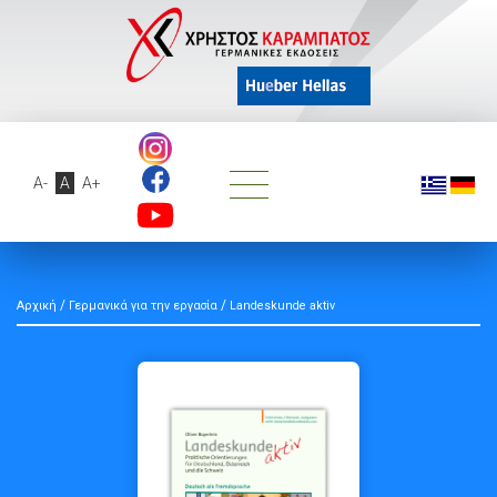
A-
A
A+
/
/
Αρχική
Γερμανικά για την εργασία
Landeskunde aktiv