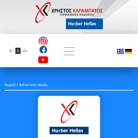
A-
A
A+
/
Αρχική
Διδακτικές σειρές