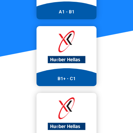
A1 - B1
B1+ - C1