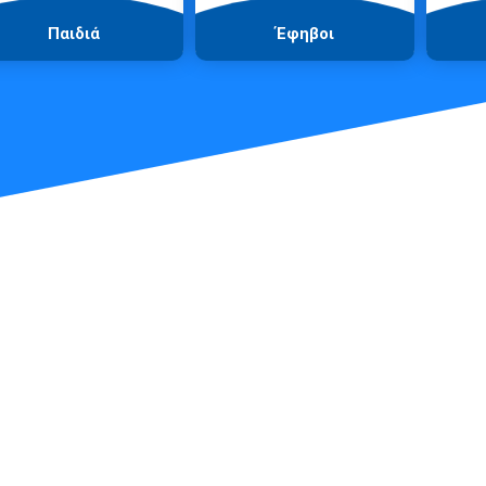
Παιδιά
Έφηβοι