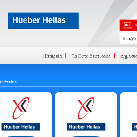
Η Eταιρεία
Για Εκπαιδευτικούς
Δημόσια
/
ή
Readers