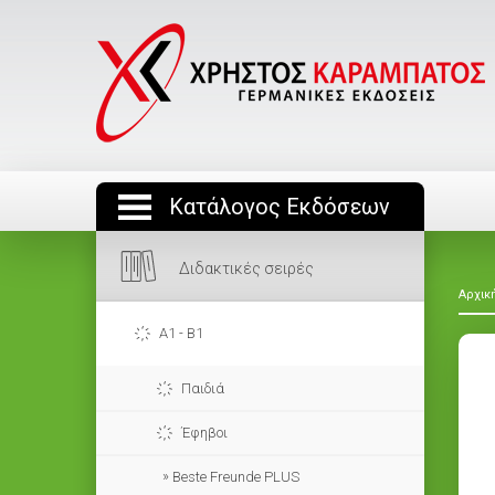
Κατάλογος Εκδόσεων
Διδακτικές σειρές
Αρχικ
A1 - B1
Παιδιά
Έφηβοι
Beste Freunde PLUS