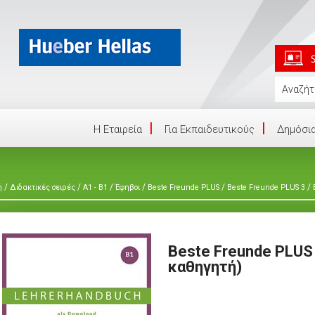
Η Eταιρεία
Για Εκπαιδευτικούς
Δημόσια
/
/
/
/
/
/
ή
Διδακτικές σειρές
A1 - B1
Έφηβοι
Beste Freunde PLUS
Beste Freunde PLUS 3
Beste Freunde PLUS 
καθηγητή)