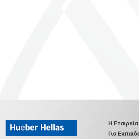
Η Εταιρεία
Για Εκπαιδ