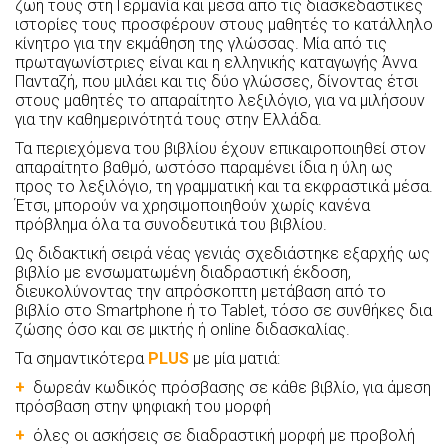
ζωή τους στη Γερμανία και μέσα από τις διασκεδαστικές
ιστορίες τους προσφέρουν στους μαθητές το κατάλληλο
κίνητρο για την εκμάθηση της γλώσσας. Μία από τις
πρωταγωνίστριες είναι και η ελληνικής καταγωγής Άννα
Πανταζή, που μιλάει και τις δύο γλώσσες, δίνοντας έτσι
στους μαθητές το απαραίτητο λεξιλόγιο, για να μιλήσουν
για την καθημερινότητά τους στην Ελλάδα.
Τα περιεχόμενα του βιβλίου έχουν επικαιροποιηθεί στον
απαραίτητο βαθμό, ωστόσο παραμένει ίδια η ύλη ως
προς το λεξιλόγιο, τη γραμματική και τα εκφραστικά μέσα.
Έτσι, μπορούν να χρησιμοποιηθούν χωρίς κανένα
πρόβλημα όλα τα συνοδευτικά του βιβλίου.
Ως διδακτική σειρά νέας γενιάς σχεδιάστηκε εξαρχής ως
βιβλίο με ενσωματωμένη διαδραστική έκδοση,
διευκολύνοντας την απρόσκοπτη μετάβαση από το
βιβλίο στο Smartphone ή το Tablet, τόσο σε συνθήκες δια
ζώσης όσο και σε μικτής ή online διδασκαλίας.
Τα σημαντικότερα
PLUS
με μία ματιά:
+
δωρεάν κωδικός πρόσβασης σε κάθε βιβλίο, για άμεση
πρόσβαση στην ψηφιακή του μορφή
+
όλες οι ασκήσεις σε διαδραστική μορφή με προβολή