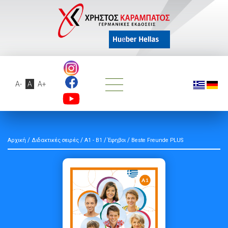
A-
A
A+
/
/
/
/
Αρχική
Διδακτικές σειρές
A1 - B1
Έφηβοι
Beste Freunde PLUS