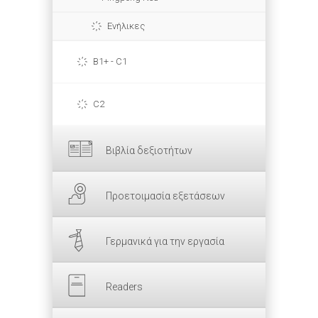
Ενήλικες
B1+ - C1
C2
Βιβλία δεξιοτήτων
Προετοιμασία εξετάσεων
Γερμανικά για την εργασία
Readers