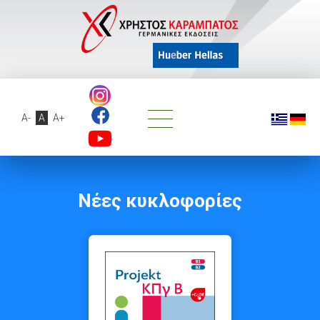
A-
A
A+
Νέες κυκλοφορίες