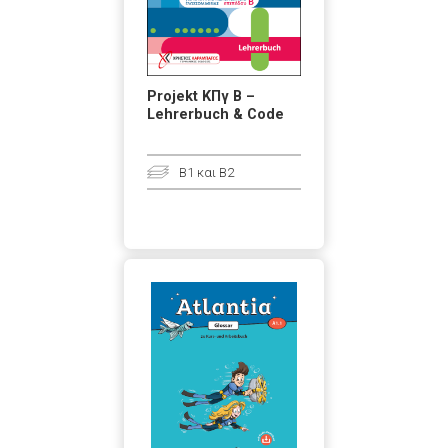
Projekt ΚΠγ Β –
Lehrerbuch & Code
B1 και B2