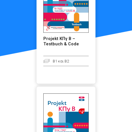
Projekt ΚΠγ Β –
Testbuch & Code
B1 και B2