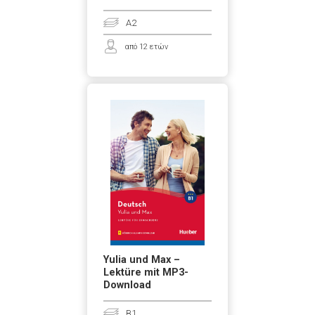
A2
από 12 ετών
Yulia und Max –
Lektüre mit MP3-
Download
B1