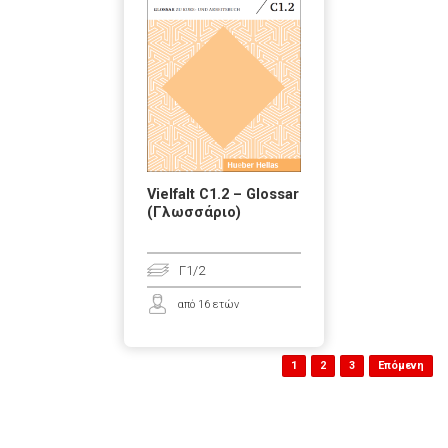
Vielfalt C1.2 – Glossar
(Γλωσσάριο)
Γ1/2
από 16 ετών
1
2
3
Επόμενη