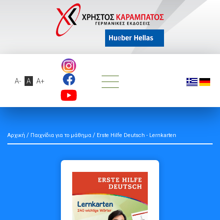
A-
A
A+
/
/
Αρχική
Παιχνίδια για το μάθημα
Erste Hilfe Deutsch - Lernkarten