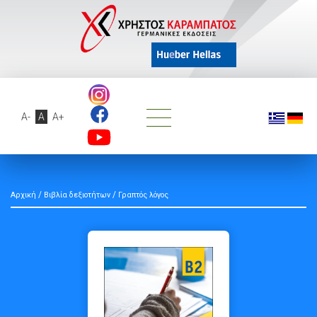
A-
A
A+
/
/
Αρχική
Βιβλία δεξιοτήτων
Γραπτός λόγος