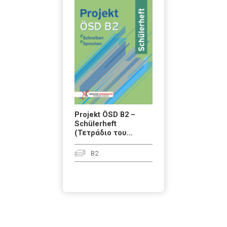
Projekt ÖSD B2 –
Schülerheft
(Τετράδιο του...
B2