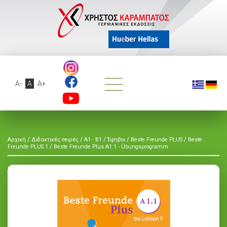
A-
A
A+
/
/
/
/
/
Αρχική
Διδακτικές σειρές
A1 - B1
Έφηβοι
Beste Freunde PLUS
Beste
/
Freunde PLUS 1
Beste Freunde Plus A1.1 - Übungsprogramm