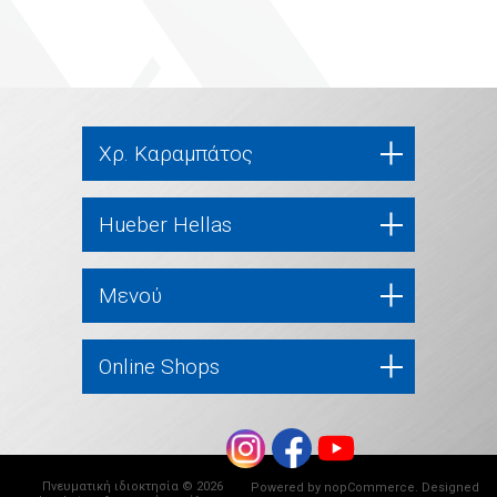
Χρ. Καραμπάτος
Hueber Hellas
Μενού
Online Shops
Πνευματική ιδιοκτησία © 2026
Powered by
nopCommerce
. Designed