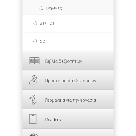
Ενήλικες
B1+ - C1
C2
Βιβλία δεξιοτήτων
Προετοιμασία εξετάσεων
Γερμανικά για την εργασία
Readers