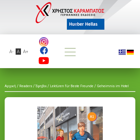
A-
A
A+
/
/
/
/
Αρχική
Readers
Έφηβοι
Lektüren für Beste Freunde
Geheimnis im Hotel