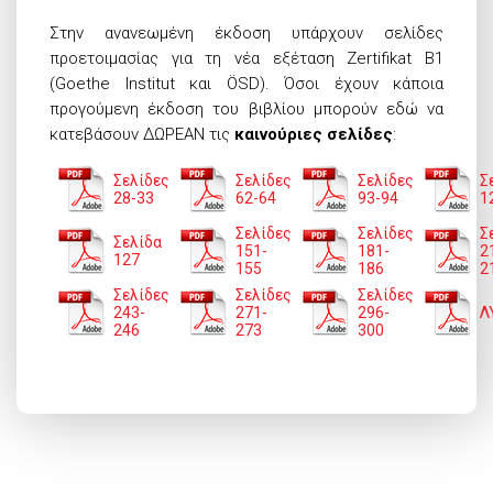
Στην ανανεωμένη έκδοση υπάρχουν σελίδες
προετοιμασίας για τη νέα εξέταση Zertifikat B1
(Goethe Institut και ÖSD). Όσοι έχουν κάποια
προγούμενη έκδοση του βιβλίου μπορούν εδώ να
κατεβάσουν ΔΩΡΕΑΝ τις
καινούριες σελίδες
:
Σελίδες
Σελίδες
Σελίδες
Σ
28-33
62-64
93-94
1
Σελίδες
Σελίδες
Σ
Σελίδα
151-
181-
2
127
155
186
2
Σελίδες
Σελίδες
Σελίδες
243-
271-
296-
Λ
246
273
300