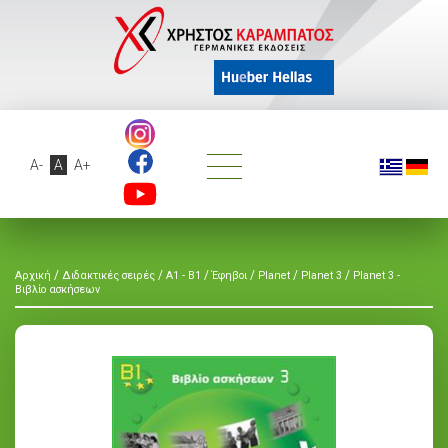
A-
A
A+
/
/
/
/
/
/
Αρχική
Διδακτικές σειρές
A1 - B1
Έφηβοι
Planet
Planet 3
Planet 3 -
Βιβλίο ασκήσεων