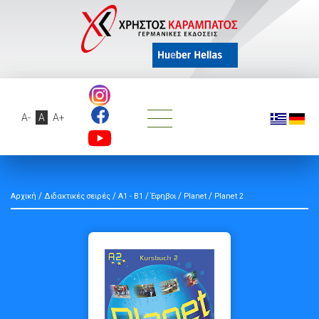
A-
A
A+
/
/
/
/
/
Αρχική
Διδακτικές σειρές
A1 - B1
Έφηβοι
Planet
Planet 2