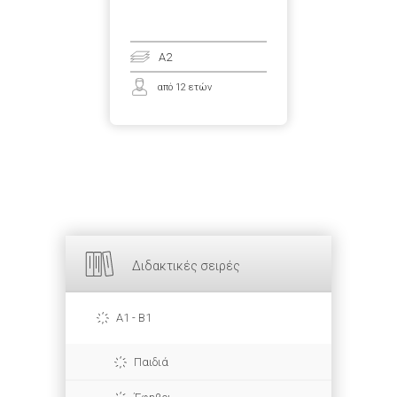
A2
από 12 ετών
Διδακτικές σειρές
A1 - B1
Παιδιά