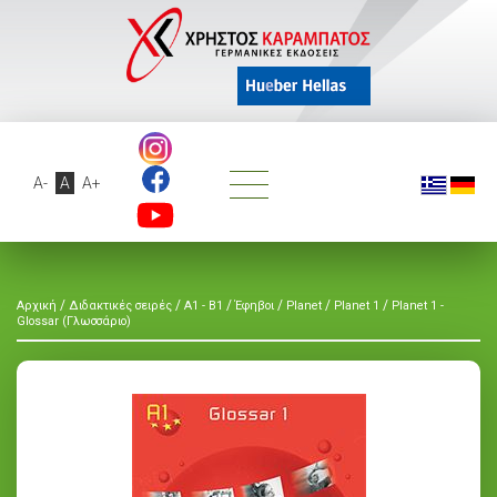
A-
A
A+
/
/
/
/
/
/
Αρχική
Διδακτικές σειρές
A1 - B1
Έφηβοι
Planet
Planet 1
Planet 1 -
Glossar (Γλωσσάριο)