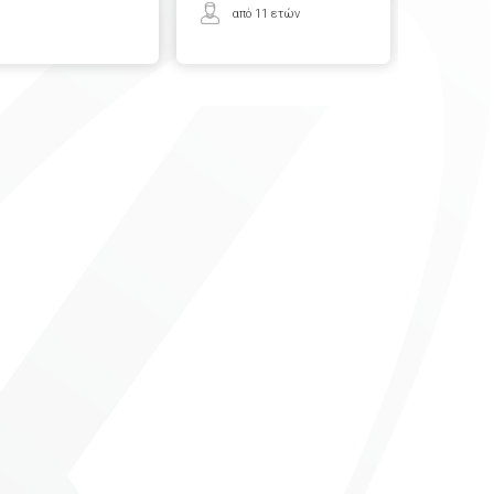
από 11 ετών
από 