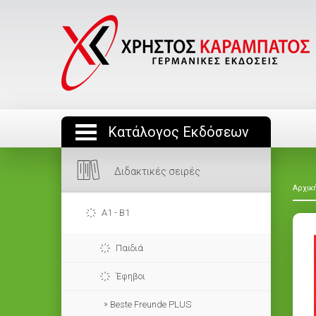
Κατάλογος Εκδόσεων
Διδακτικές σειρές
Αρχικ
A1 - B1
Παιδιά
Έφηβοι
Beste Freunde PLUS