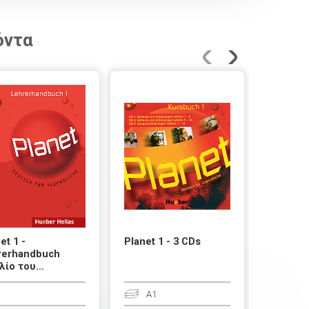
όντα
et 1 -
Planet 1 - 3 CDs
Planet 1
rerhandbuch
(Τεύχος
λίο του...
A1
A1