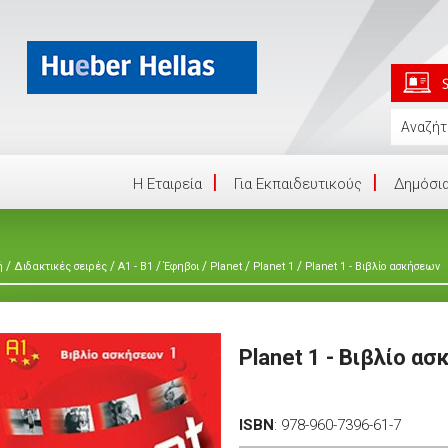
Η Eταιρεία
Για Εκπαιδευτικούς
Δημόσια
/
/
/
/
/
/
ή
Διδακτικές σειρές
A1 - B1
Έφηβοι
Planet
Planet 1
Planet 1 - Βιβλίο ασκήσεων
Planet 1 - Βιβλίο α
ISBN
:
978-960-7396-61-7