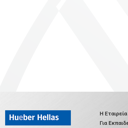
Η Εταιρεία
Για Εκπαιδ