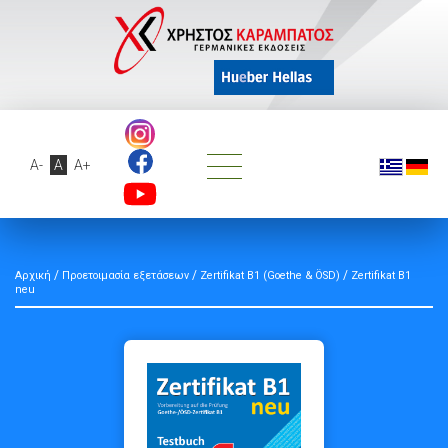
A-
A
A+
/
/
/
Αρχική
Προετοιμασία εξετάσεων
Zertifikat B1 (Goethe & ÖSD)
Zertifikat B1
neu