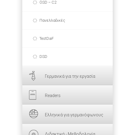
ÖSD – C2
Πανελλαδικές
TestDaF
DSD
Γερμανικά για την εργασία
Readers
Ελληνικά για γερμανόφωνους
Διδακτική - Μεθοδολογία