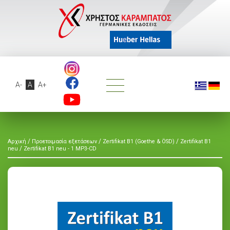
A-
A
A+
/
/
/
Αρχική
Προετοιμασία εξετάσεων
Zertifikat B1 (Goethe & ÖSD)
Zertifikat B1
/
neu
Zertifikat B1 neu - 1 MP3-CD