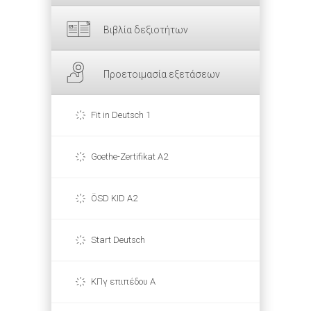
Βιβλία δεξιοτήτων
Προετοιμασία εξετάσεων
Fit in Deutsch 1
Goethe-Zertifikat A2
ÖSD KID A2
Start Deutsch
ΚΠγ επιπέδου Α