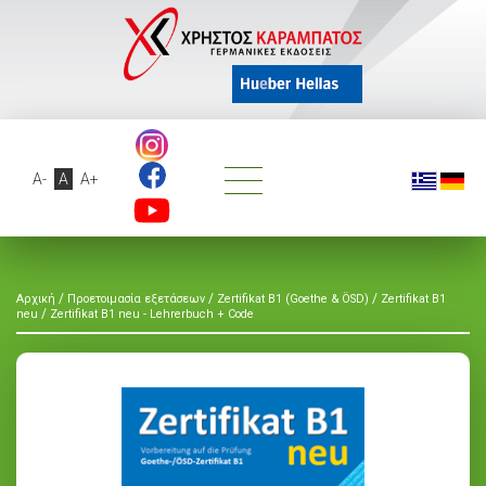
A-
A
A+
/
/
/
Αρχική
Προετοιμασία εξετάσεων
Zertifikat B1 (Goethe & ÖSD)
Zertifikat B1
/
neu
Zertifikat B1 neu - Lehrerbuch + Code