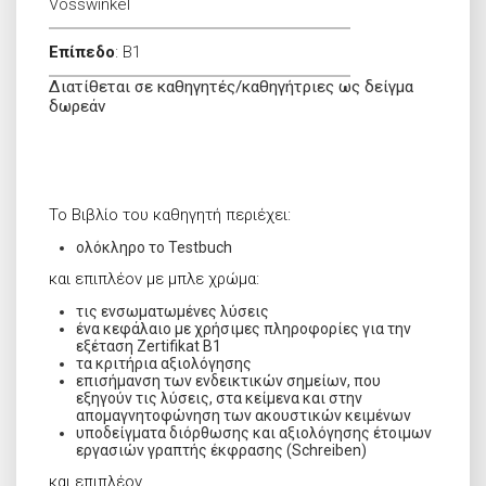
Vosswinkel
Επίπεδο
:
B1
Διατίθεται σε καθηγητές/καθηγήτριες ως δείγμα
δωρεάν
Το Βιβλίο του καθηγητή περιέχει:
ολόκληρο το Testbuch
και επιπλέον με μπλε χρώμα:
τις ενσωματωμένες λύσεις
ένα κεφάλαιο με χρήσιμες πληροφορίες για την
εξέταση Zertifikat B1
τα κριτήρια αξιολόγησης
επισήμανση των ενδεικτικών σημείων, που
εξηγούν τις λύσεις, στα κείμενα και στην
απομαγνητοφώνηση των ακουστικών κειμένων
υποδείγματα διόρθωσης και αξιολόγησης έτοιμων
εργασιών γραπτής έκφρασης (Schreiben)
και επιπλέον