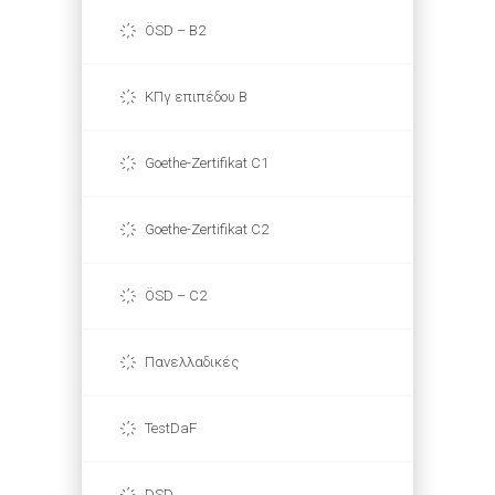
ÖSD – B2
ΚΠγ επιπέδου Β
Goethe-Zertifikat C1
Goethe-Zertifikat C2
ÖSD – C2
Πανελλαδικές
TestDaF
DSD