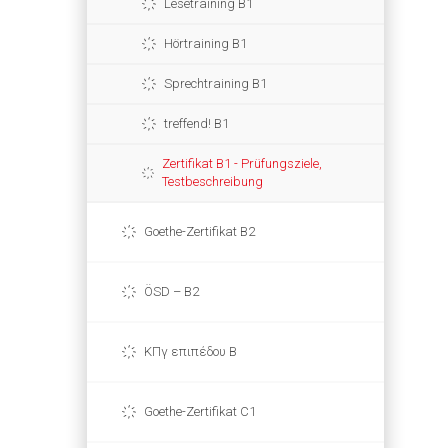
Lesetraining B1
Hörtraining B1
Sprechtraining B1
treffend! B1
Zertifikat B1 - Prüfungsziele,
Testbeschreibung
Goethe-Zertifikat B2
ÖSD – B2
ΚΠγ επιπέδου Β
Goethe-Zertifikat C1