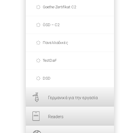
Goethe-Zertifikat C2
ÖSD – C2
Πανελλαδικές
TestDaF
DSD
Γερμανικά για την εργασία
Readers