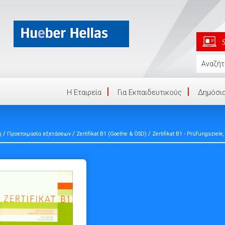
Η Eταιρεία
Για Εκπαιδευτικούς
Δημόσια
/
/
/
ή
Προετοιμασία εξετάσεων
Zertifikat B1 (Goethe & ÖSD)
Zertifikat B1 - Prüfungsziel