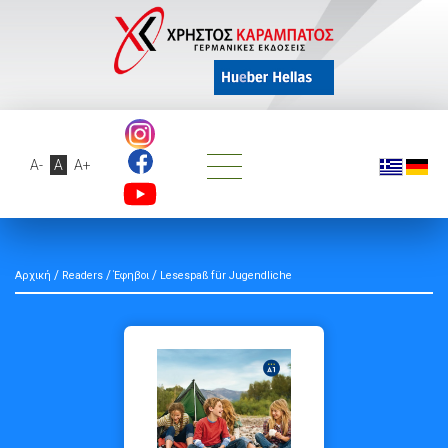
A-
A
A+
/
/
/
Αρχική
Readers
Έφηβοι
Lesespaß für Jugendliche