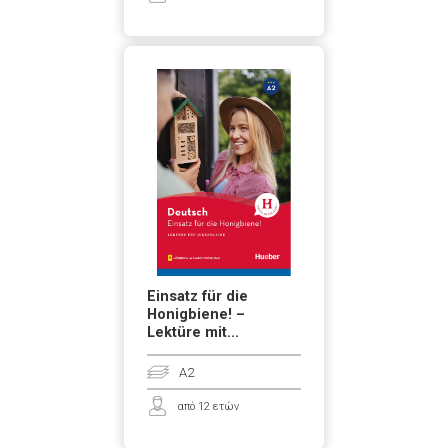
Einsatz für die
Honigbiene! –
Lektüre mit...
A2
από 12 ετών