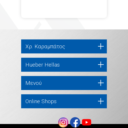
Χρ. Καραμπάτος
Hueber Hellas
Μενού
Online Shops