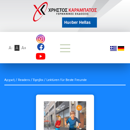
A-
A
A+
/
/
/
Αρχική
Readers
Έφηβοι
Lektüren für Beste Freunde