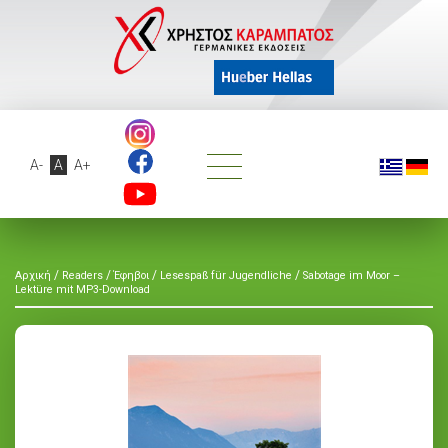
A-
A
A+
/
/
/
/
Αρχική
Readers
Έφηβοι
Lesespaß für Jugendliche
Sabotage im Moor –
Lektüre mit MP3-Download