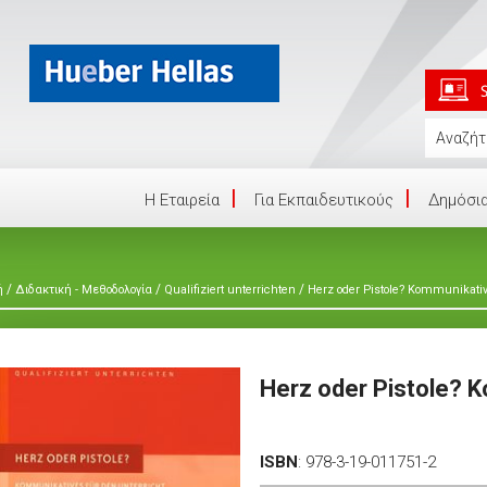
Η Eταιρεία
Για Εκπαιδευτικούς
Δημόσια
/
/
/
ή
Διδακτική - Μεθοδολογία
Qualifiziert unterrichten
Herz oder Pistole? Kommunikativ
Herz oder Pistole? K
ISBN
:
978-3-19-011751-2