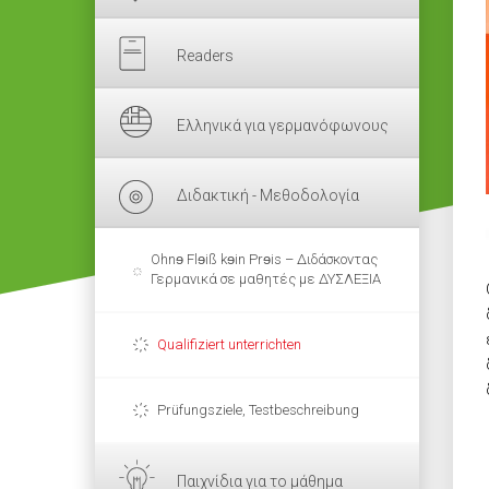
Readers
Ελληνικά για γερμανόφωνους
Διδακτική - Μεθοδολογία
Ohnɘ Flɘiß kɘin Prɘis – Διδάσκοντας
Γερμανικά σε μαθητές με ΔΥΣΛΕΞΙΑ
Qualifiziert unterrichten
Prüfungsziele, Testbeschreibung
Παιχνίδια για το μάθημα