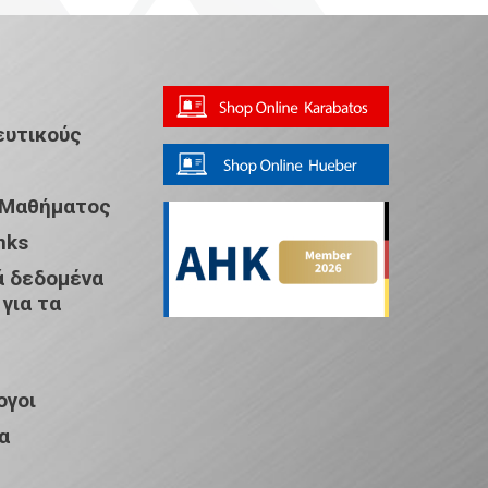
ευτικούς
 Μαθήματος
nks
 δεδομένα
 για τα
ογοι
α