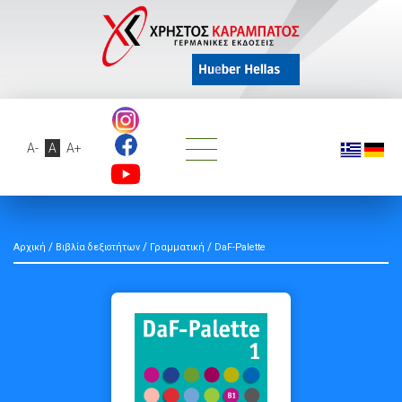
A-
A
A+
/
/
/
Αρχική
Βιβλία δεξιοτήτων
Γραμματική
DaF-Palette