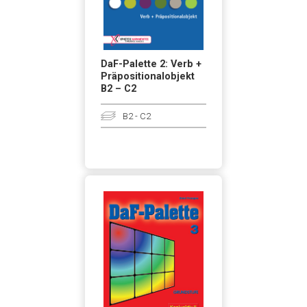
DaF-Palette 2: Verb +
Präpositionalobjekt
B2 – C2
B2 - C2