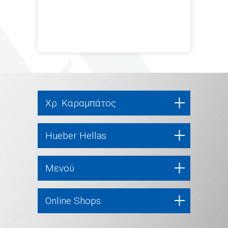
Χρ. Καραμπάτος
Hueber Hellas
Μενού
Online Shops