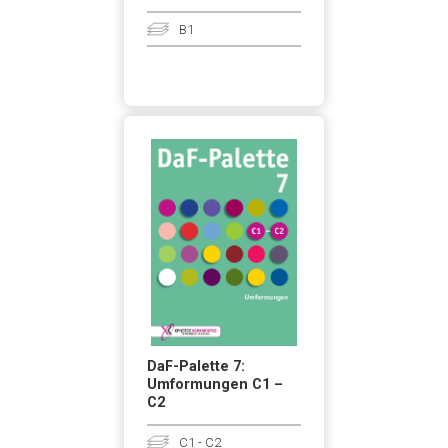
B1
DaF-Palette 7:
Umformungen C1 –
C2
C1 - C2