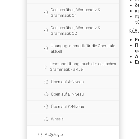
δ
Deutsch üben, Wortschatz &
κ
Grammatik C1
π
τ
Deutsch üben, Wortschatz &
Κάθε
Grammatik C2
Ε
Π
Übungsgrammatik für die Oberstufe
ε
aktuell
Α
Ε
Lehr- und Übungsbuch der deutschen
Grammatik - aktuell
Üben auf A-Niveau
Üben auf B-Niveau
Üben auf C-Niveau
Wheels
Λεξιλόγιο