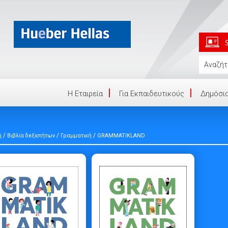
Η Eταιρεία
Για Εκπαιδευτικούς
Δημόσια
/
/
/
ή
Βιβλία δεξιοτήτων
Γραμματική
GRAMMATIKLAND