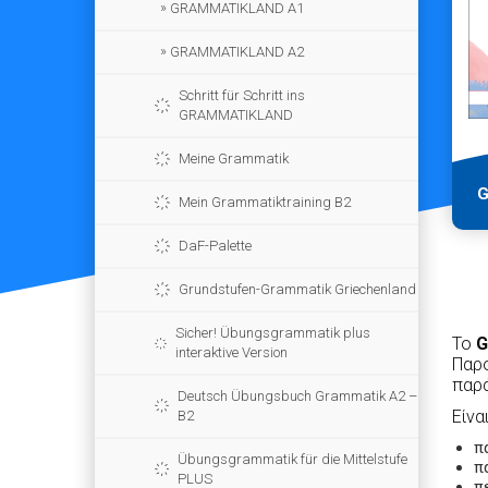
GRAMMATIKLAND A1
GRAMMATIKLAND A2
Schritt für Schritt ins
GRAMMATIKLAND
Meine Grammatik
G
Mein Grammatiktraining B2
DaF-Palette
Grundstufen-Grammatik Griechenland
Sicher! Übungsgrammatik plus
Το
G
interaktive Version
Παρο
παρά
Deutsch Übungsbuch Grammatik A2 –
Είνα
B2
π
Übungsgrammatik für die Mittelstufe
π
PLUS
π