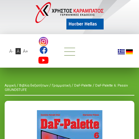
A-
A
A+
/
/
/
/
Αρχική
Βιβλία δεξιοτήτων
Γραμματική
DaF-Palette
DaF-Palette 6: Passiv
GRUNDSTUFE