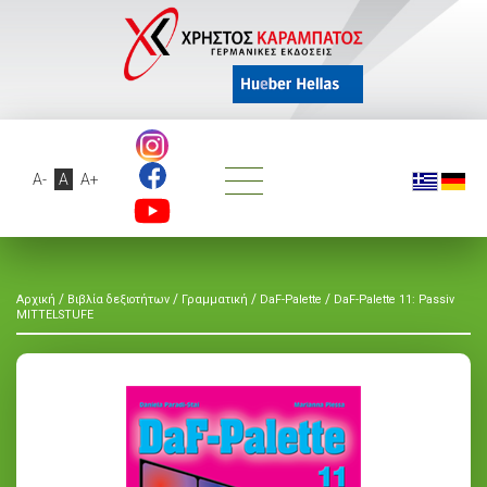
A-
A
A+
/
/
/
/
Αρχική
Βιβλία δεξιοτήτων
Γραμματική
DaF-Palette
DaF-Palette 11: Passiv
MITTELSTUFE