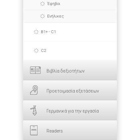
Έφηβοι
Ενήλικες
B1+ - C1
C2
Βιβλία δεξιοτήτων
Προετοιμασία εξετάσεων
Γερμανικά για την εργασία
Readers