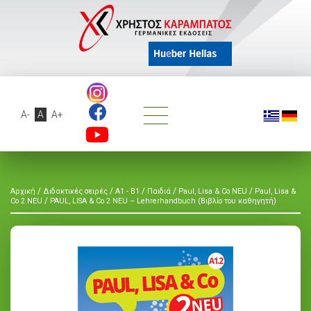
A-
A
A+
/
/
/
/
/
Αρχική
Διδακτικές σειρές
A1 - B1
Παιδιά
Paul, Lisa & Co NEU
Paul, Lisa &
/
Co 2 NEU
PAUL, LISA & Co 2 NEU – Lehrerhandbuch (Βιβλίο του καθηγητή)