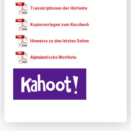
Transkriptionen der Hörtexte
Kopiervorlagen zum Kursbuch
Hinweise zu den letzten Seiten
Alphabetische Wortliste