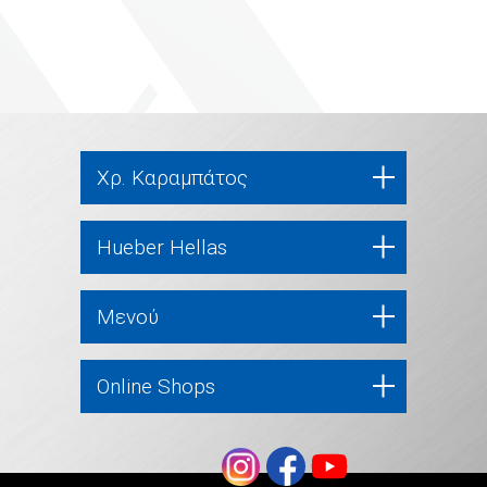
Χρ. Καραμπάτος
Hueber Hellas
Μενού
Online Shops