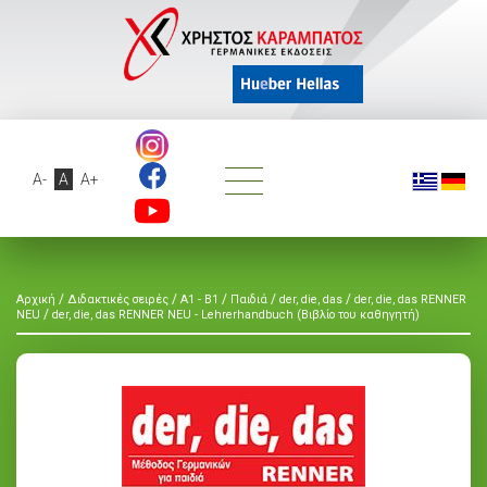
A-
A
A+
/
/
/
/
/
Αρχική
Διδακτικές σειρές
A1 - B1
Παιδιά
der, die, das
der, die, das RENNER
/
NEU
der, die, das RENNER NEU - Lehrerhandbuch (Βιβλίο του καθηγητή)