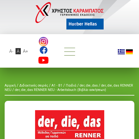
A-
A
A+
/
/
/
/
/
Αρχική
Διδακτικές σειρές
A1 - B1
Παιδιά
der, die, das
der, die, das RENNER
/
NEU
der, die, das RENNER NEU - Arbeitsbuch (Βιβλίο ασκήσεων)