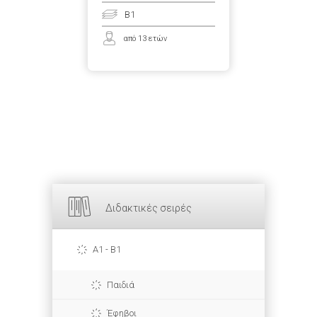
B1
από 13 ετών
Διδακτικές σειρές
A1 - B1
Παιδιά
Έφηβοι