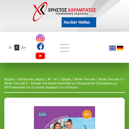
A-
A
A+
/
/
/
/
/
/
Αρχική
Διδακτικές σειρές
A1 - B1
Έφηβοι
Beste Freunde
Beste Freunde 3
Beste Freunde 3 - Glossar mit Audio-Download zur Aussprache (Γλωσσάριο με
MP3-download για τη σωστή προφορά των λέξεων)