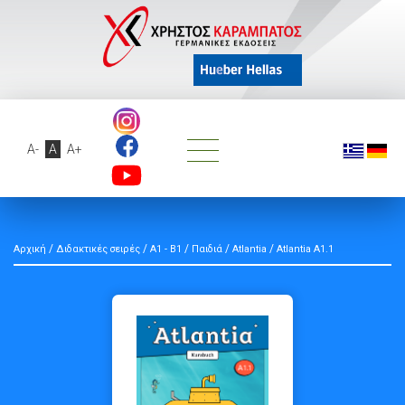
A-
A
A+
/
/
/
/
/
Αρχική
Διδακτικές σειρές
A1 - B1
Παιδιά
Atlantia
Atlantia A1.1