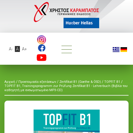
A-
A
A+
/
/
/
/
Αρχική
Προετοιμασία εξετάσεων
Zertifikat B1 (Goethe & ÖSD)
TOPFIT B1
TOPFIT B1, Trainingsprogramm zur Prüfung Zertifikat B1 - Lehrerbuch (Βιβλίο του
καθηγητή με ενσωματωμένο MP3-CD)