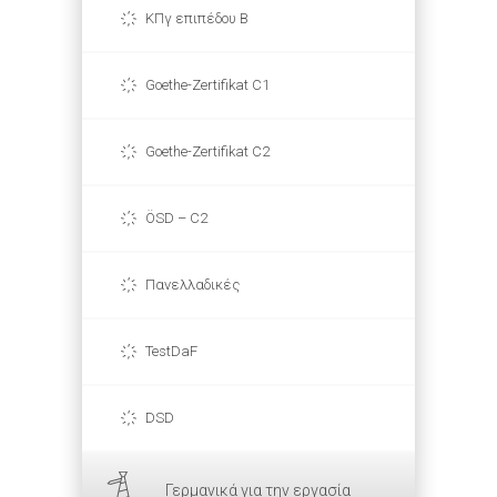
ΚΠγ επιπέδου Β
Goethe-Zertifikat C1
Goethe-Zertifikat C2
ÖSD – C2
Πανελλαδικές
TestDaF
DSD
Γερμανικά για την εργασία