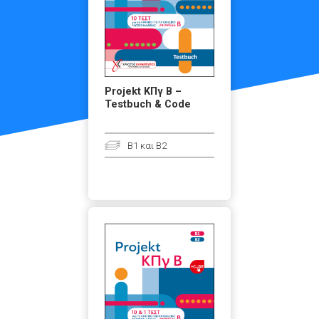
Projekt ΚΠγ Β –
Testbuch & Code
B1 και B2