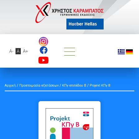
A-
A
A+
/
/
/
Αρχική
Προετοιμασία εξετάσεων
ΚΠγ επιπέδου Β
Projekt ΚΠγ Β