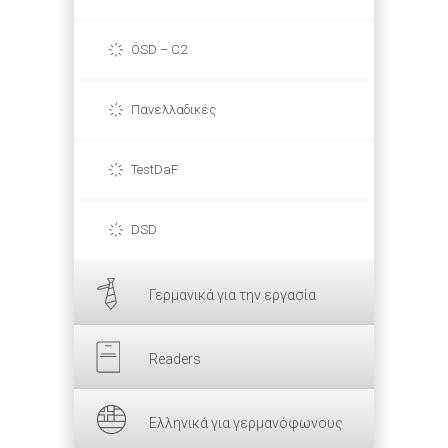
ÖSD – C2
Πανελλαδικές
TestDaF
DSD
Γερμανικά για την εργασία
Readers
Ελληνικά για γερμανόφωνους