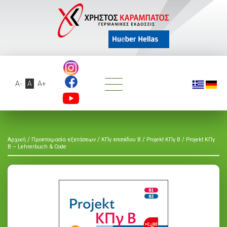
A-
A
A+
/
/
/
/
Αρχική
Προετοιμασία εξετάσεων
ΚΠγ επιπέδου Β
Projekt ΚΠγ Β
Projekt ΚΠγ
Β – Lehrerbuch & Code