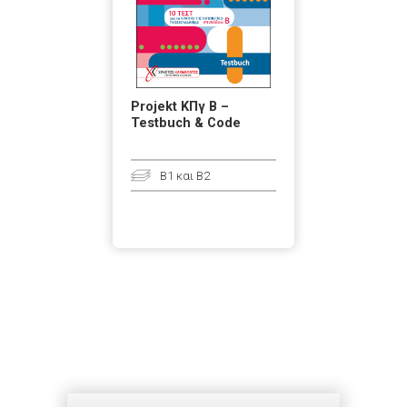
Projekt ΚΠγ Β –
Testbuch & Code
B1 και B2