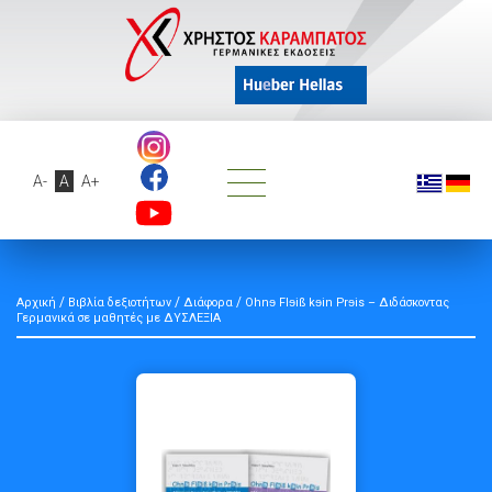
A-
A
A+
/
/
/
Αρχική
Βιβλία δεξιοτήτων
Διάφορα
Ohnɘ Flɘiß kɘin Prɘis – Διδάσκοντας
Γερμανικά σε μαθητές με ΔΥΣΛΕΞΙΑ