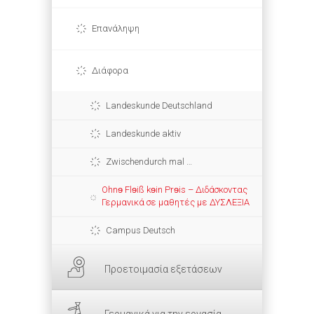
Επανάληψη
Διάφορα
Landeskunde Deutschland
Landeskunde aktiv
Zwischendurch mal …
Ohnɘ Flɘiß kɘin Prɘis – Διδάσκοντας
Γερμανικά σε μαθητές με ΔΥΣΛΕΞΙΑ
Campus Deutsch
Προετοιμασία εξετάσεων
Γερμανικά για την εργασία