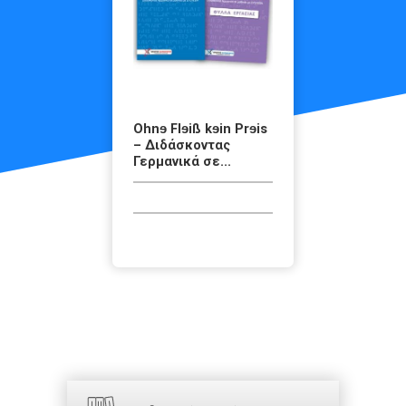
Ohnɘ Flɘiß kɘin Prɘis
– Διδάσκοντας
Γερμανικά σε...