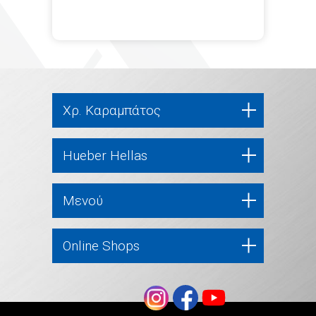
Χρ. Καραμπάτος
Hueber Hellas
Μενού
Online Shops