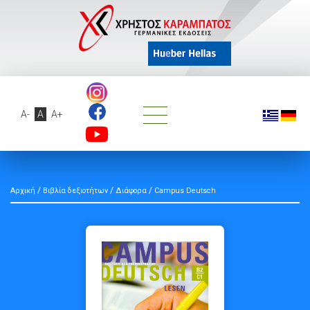
A-
A
A+
/
/
/
Αρχική
Βιβλία δεξιοτήτων
Διάφορα
Campus Deutsch