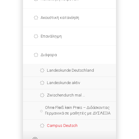
Ακουστική κατανόηση
Επανάληψη
Διάφορα
Landeskunde Deutschland
Landeskunde aktiv
Zwischendurch mal …
Ohnɘ Flɘiß kɘin Prɘis – Διδάσκοντας
Γερμανικά σε μαθητές με ΔΥΣΛΕΞΙΑ
Campus Deutsch