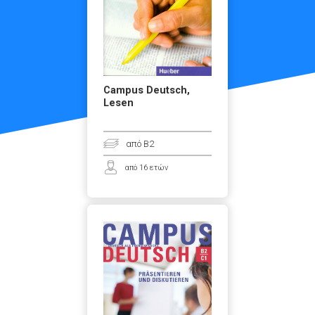
Campus Deutsch,
Lesen
από B2
από 16 ετών