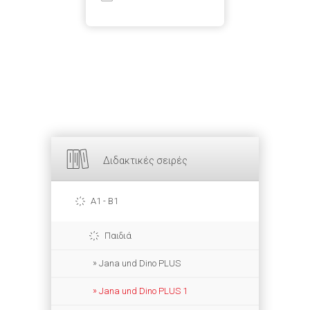
Διδακτικές σειρές
A1 - B1
Παιδιά
Jana und Dino PLUS
Jana und Dino PLUS 1