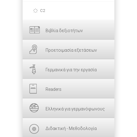
C2
Βιβλία δεξιοτήτων
Προετοιμασία εξετάσεων
Γερμανικά για την εργασία
Readers
Ελληνικά για γερμανόφωνους
Διδακτική - Μεθοδολογία