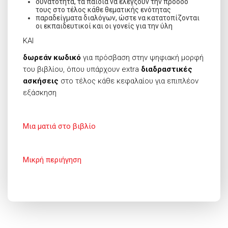
δυνατότητα, τα παιδιά να ελέγξουν την πρόοδό
τους στο τέλος κάθε θεματικής ενότητας
παραδείγματα διαλόγων, ώστε να κατατοπίζονται
οι εκπαιδευτικοί και οι γονείς για την ύλη
KAI
δωρεάν κωδικό
για πρόσβαση στην ψηφιακή μορφή
του βιβλίου, όπου υπάρχουν extra
διαδραστικές
ασκήσεις
στο τέλος κάθε κεφαλαίου για επιπλέον
εξάσκηση
Μια ματιά στο βιβλίο
Μικρή περιήγηση