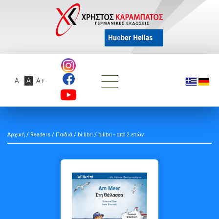
A-
A
A+
/
/
/
/
Αρχική
Readers
Παιδιά
bi:libri
bilibri - από 2 ετών