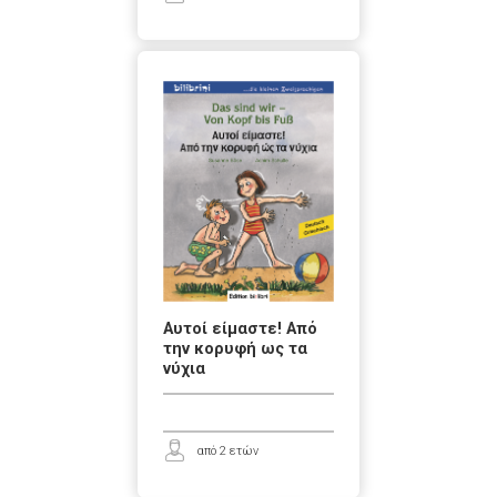
Αυτοί είμαστε! Από
την κορυφή ως τα
νύχια
από 2 ετών