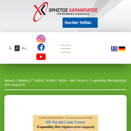
A-
A
A+
/
/
/
/
/
Αρχική
Readers
Παιδιά
bi:libri
bilibri - από 2 ετών
Ο αρκούδος Φλο πηγαίνει
στον κομμωτή