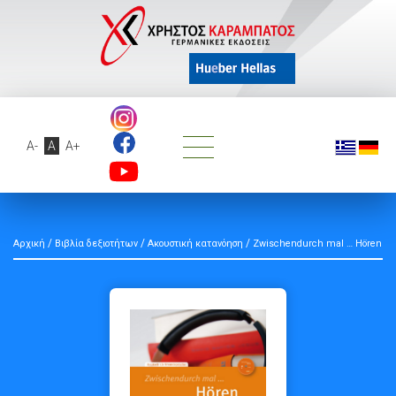
A-
A
A+
/
/
/
Αρχική
Βιβλία δεξιοτήτων
Ακουστική κατανόηση
Zwischendurch mal … Hören