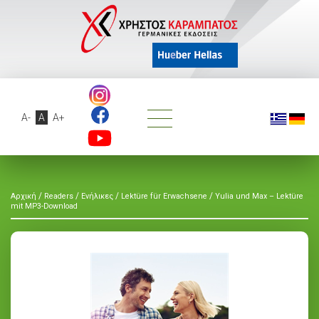
A-
A
A+
/
/
/
/
Αρχική
Readers
Ενήλικες
Lektüre für Erwachsene
Yulia und Max – Lektüre
mit MP3-Download