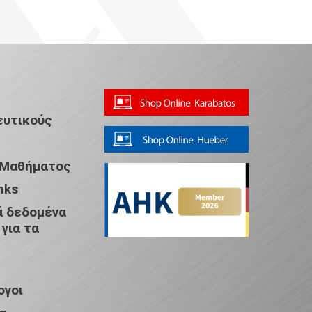
ευτικούς
 Μαθήματος
nks
 δεδομένα
 για τα
ογοι