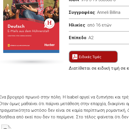
Συγγραφέας
:
Anneli Billina
Ηλικίες
:
από 16 ετών
Επίπεδο
:
A2
Ειδικές Τιμές
Διατίθεται σε ειδική τιμή σε 
Ένα βροχερό πρωινό στην πόλη. Η Isabel αργεί να ξυπνήσει και τρέ
Όταν όμως μαθαίνει ότι παίρνει μετάθεση στην επαρχία, διακρίνει αρ
πραγματικότητα ωστόσο δεν είναι σε καμία περίπτωση ρομαντική, 
βοήθεια από εκεί που δεν το περίμενε. Στο τέλος φαίνεται ότι δεν