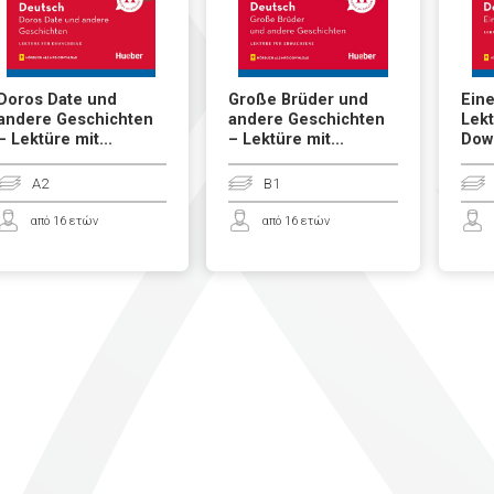
Doros Date und
Große Brüder und
Eine
andere Geschichten
andere Geschichten
Lekt
– Lektüre mit...
– Lektüre mit...
Dow
A2
B1
από 16 ετών
από 16 ετών