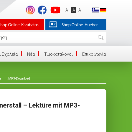
A-
A
A+
 Σχολεία
Νέα
Τιμοκατάλογοι
Επικοινωνία
re mit MP3-Download
erstall – Lektüre mit MP3-