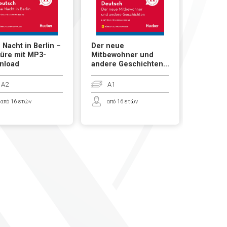
 Nacht in Berlin –
Der neue
Schiller,
üre mit MP3-
Mitbewohner und
Lektüre
nload
andere Geschichten...
Downlo
A2
A1
A2
από 16 ετών
από 16 ετών
από 