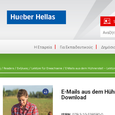
Η Eταιρεία
Για Εκπαιδευτικούς
Δημόσια
/
/
/
/
ή
Readers
Ενήλικες
Lektüre für Erwachsene
E-Mails aus dem Hühnerstall – Lektü
E-Mails aus dem Hühn
Download
ISBN
:
978-3-19-538580-0