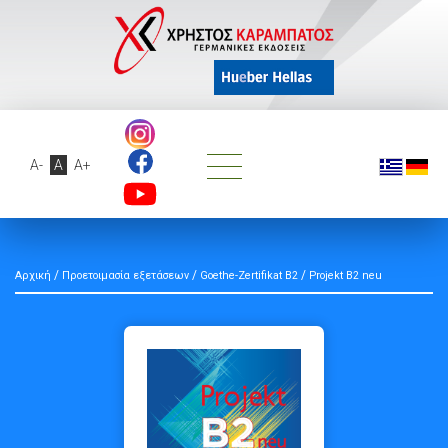
A-
A
A+
/
/
/
Αρχική
Προετοιμασία εξετάσεων
Goethe-Zertifikat B2
Projekt B2 neu