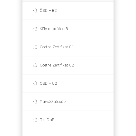
ÖSD – B2
ΚΠγ επιπέδου Β
Goethe-Zertifikat C1
Goethe-Zertifikat C2
ÖSD – C2
Πανελλαδικές
TestDaF